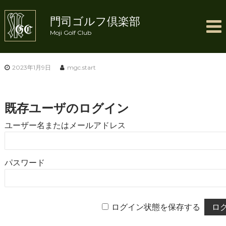
コ
ン
門司ゴルフ倶楽部
テ
Moji Golf Club
ン
ツ
へ
ス
2023年1月9日
mgc.start
キ
ッ
プ
既存ユーザのログイン
ユーザー名またはメールアドレス
パスワード
ログイン状態を保存する