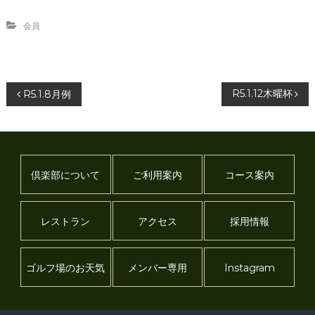
会員
投
R5.1.12木曜杯
R5.1.8月例
稿
ナ
倶楽部について
ご利用案内
コース案内
ビ
ゲ
レストラン
アクセス
採用情報
ー
ゴルフ場のお天気
メンバー専用
Instagram
シ