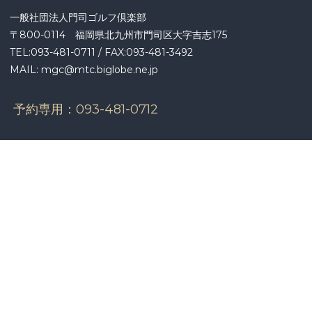
ョ
一般社団法人門司ゴルフ倶楽部
ン
〒800-0114 福岡県北九州市門司区大字吉志175
TEL:093-481-0711 / FAX:093-481-3492
MAIL: mgc@mtc.biglobe.ne.jp
予約専用：
093-481-0712