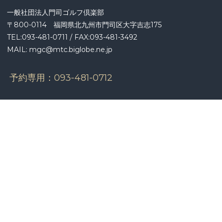
ョ
一般社団法人門司ゴルフ倶楽部
ン
〒800-0114 福岡県北九州市門司区大字吉志175
TEL:093-481-0711 / FAX:093-481-3492
MAIL: mgc@mtc.biglobe.ne.jp
予約専用：
093-481-0712