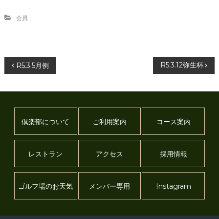
会員
投
R5.3.12弥生杯
R5.3.5月例
稿
ナ
倶楽部について
ご利用案内
コース案内
ビ
ゲ
レストラン
アクセス
採用情報
ー
ゴルフ場のお天気
メンバー専用
Instagram
シ