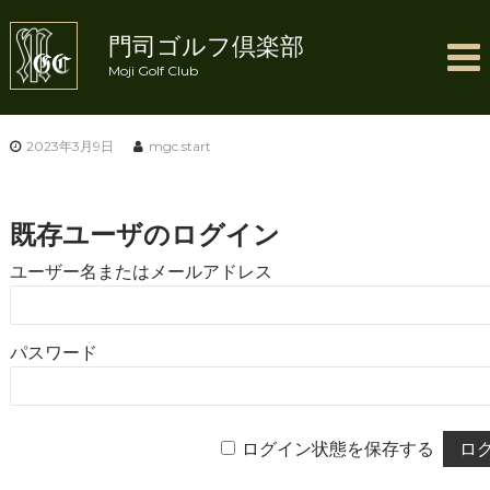
コ
ン
門司ゴルフ倶楽部
テ
Moji Golf Club
ン
ツ
へ
ス
2023年3月9日
mgc.start
キ
ッ
プ
既存ユーザのログイン
ユーザー名またはメールアドレス
パスワード
ログイン状態を保存する