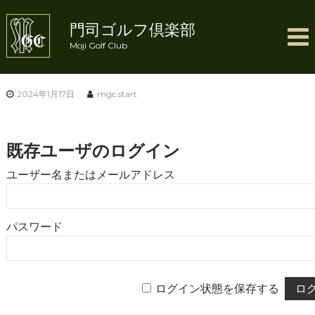
コ
ン
門司ゴルフ倶楽部
テ
Moji Golf Club
ン
ツ
へ
ス
2024年1月17日
mgc.start
キ
ッ
プ
既存ユーザのログイン
ユーザー名またはメールアドレス
パスワード
ログイン状態を保存する