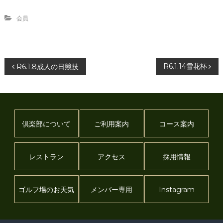
会員
投
R6.1.14雪花杯
R6.1.8成人の日競技
稿
ナ
倶楽部について
ご利用案内
コース案内
ビ
ゲ
レストラン
アクセス
採用情報
ー
ゴルフ場のお天気
メンバー専用
Instagram
シ