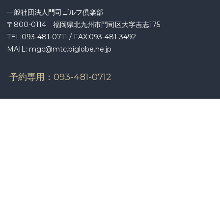
ョ
一般社団法人門司ゴルフ倶楽部
ン
〒800-0114 福岡県北九州市門司区大字吉志175
TEL:093-481-0711 / FAX:093-481-3492
MAIL: mgc@mtc.biglobe.ne.jp
予約専用：
093-481-0712