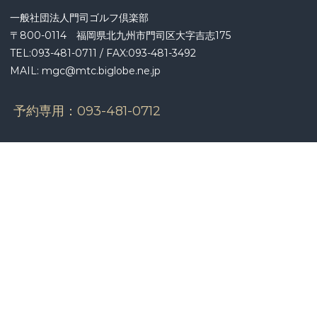
ョ
一般社団法人門司ゴルフ倶楽部
ン
〒800-0114 福岡県北九州市門司区大字吉志175
TEL:093-481-0711 / FAX:093-481-3492
MAIL: mgc@mtc.biglobe.ne.jp
予約専用：
093-481-0712