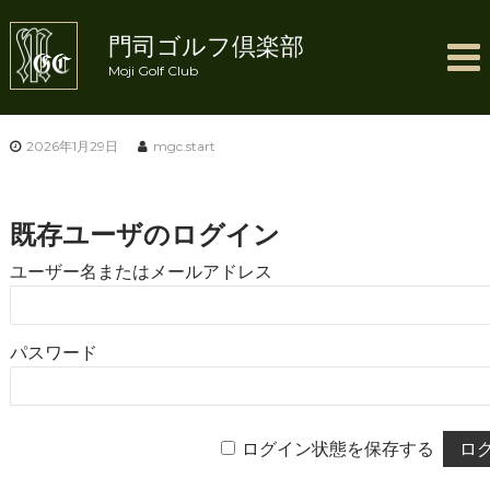
コ
ン
門司ゴルフ倶楽部
テ
Moji Golf Club
ン
ツ
へ
ス
2026年1月29日
mgc.start
キ
ッ
プ
既存ユーザのログイン
ユーザー名またはメールアドレス
パスワード
ログイン状態を保存する